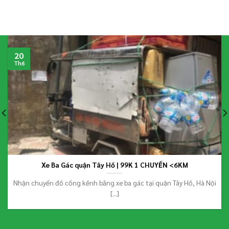
20
Th6
Xe Ba Gác quận Tây Hồ | 99K 1 CHUYẾN <6KM
Nhận chuyển đồ cồng kềnh bằng xe ba gác tại quận Tây Hồ, Hà Nội
[...]