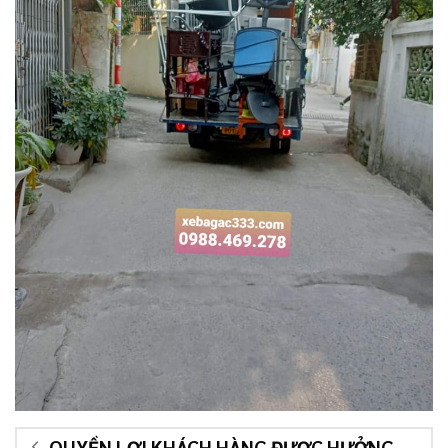
QUYỀN LỢI KHÁCH HÀNG ĐƯỢC HƯỞNG