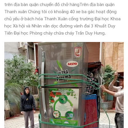
trên địa bàn quận chuyển đồ chở hàngTrên địa bàn quận
Thanh xuân Chúng tôi có khoảng 40 xe ba gác hoạt động
chủ yếu ở bách hóa Thanh Xuân cổng trường Đại học Khoa
học Xã hội và Nhân văn dọc đường vành đai 3 Khuất Duy
Tiến Đại học Phòng cháy chữa cháy Trần Duy Hưng.