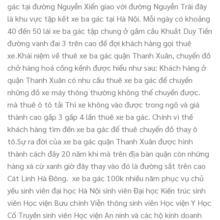
gác tại đường Nguyễn Xiển giao với đường Nguyễn Trãi đây
là khu vực tập kết xe ba gác tại Hà Nội. Mỗi ngày có khoảng
40 đến 50 lái xe ba gác tập chung ở gầm cầu Khuất Duy Tiến
đường vanh đai 3 trên cao để đợi khách hàng gọi thuê
xe.Khái niệm về thuê xe ba gác quận Thanh Xuân, chuyển đồ
chở hàng hoá cồng kềnh được hiểu như sau: Khách hàng ở
quận Thanh Xuân có nhu cầu thuê xe ba gác để chuyển
những đồ xe máy thông thường không thể chuyển được.
mà thuê ô tô tải Thì xe không vào được trong ngõ và giá
thành cao gấp 3 gấp 4 lần thuê xe ba gác. Chính vì thế
khách hàng tìm đến xe ba gác để thuê chuyển đồ thay ô
tô.Sự ra đời của xe ba gác quận Thanh Xuân được hình
thành cách đây 20 năm khi mà trên địa bàn quận còn những
hàng xà cừ xanh giờ đây thay vào đó là đường sắt trên cao
Cát Linh Hà Đông. xe ba gác 100k nhiều năm phục vụ chủ
yếu sinh viên đại học Hà Nội sinh viên Đại học Kiến trúc sinh
viên Học viện Bưu chính Viễn thông sinh viên Học viện Y Học
Cổ Truyền sinh viên Học viện An ninh và các hộ kinh doanh