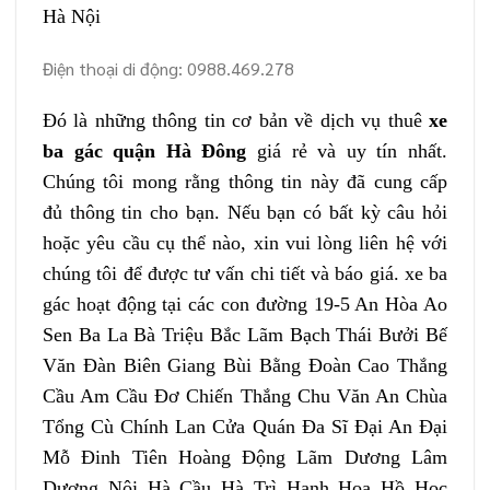
Hà Nội
Điện thoại di động: 0988.469.278
Đó là những thông tin cơ bản về dịch vụ thuê
xe
ba gác quận Hà Đông
giá rẻ và uy tín nhất.
Chúng tôi mong rằng thông tin này đã cung cấp
đủ thông tin cho bạn. Nếu bạn có bất kỳ câu hỏi
hoặc yêu cầu cụ thể nào, xin vui lòng liên hệ với
chúng tôi để được tư vấn chi tiết và báo giá. xe ba
gác hoạt động tại các con đường 19-5 An Hòa Ao
Sen Ba La Bà Triệu Bắc Lãm Bạch Thái Bưởi Bế
Văn Đàn Biên Giang Bùi Bằng Đoàn Cao Thắng
Cầu Am Cầu Đơ Chiến Thắng Chu Văn An Chùa
Tổng Cù Chính Lan Cửa Quán Đa Sĩ Đại An Đại
Mỗ Đinh Tiên Hoàng Động Lãm Dương Lâm
Dương Nội Hà Cầu Hà Trì Hạnh Hoa Hồ Học