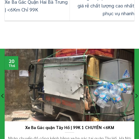
Xe Ba Gác Quận Hai Bà Trưng
giá rẻ chất lượng cao nhất
| <6Km Chỉ 99K
phục vụ nhanh
20
Th6
Xe Ba Gác quận Tây Hồ | 99K 1 CHUYẾN <6KM
Nhận chuyển đồ cồng kềnh bằng xe ba gác tại quận Tây Hồ, Hà Nội