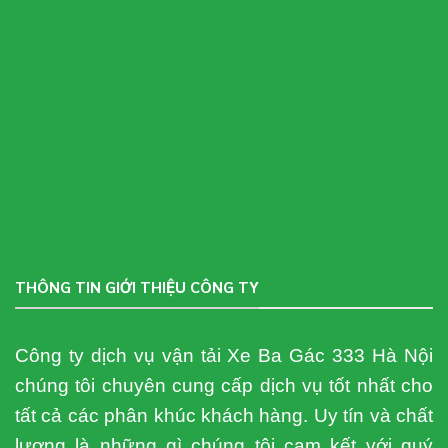
Xe Ba Gác quận Tây Hồ | 99K 1 CHUYẾN <6KM
 chuyển đồ cồng kềnh bằng xe ba gác tại quận Tây Hồ, H
Xe
[...]
THÔNG TIN GIỚI THIỆU CÔNG TY
Công ty dịch vụ vận tải Xe Ba Gác 333 Hà Nội
chúng tôi chuyên cung cấp dịch vụ tốt nhất cho
tất cả các phân khúc khách hàng. Uy tín và chất
lượng là những gì chúng tôi cam kết với quý