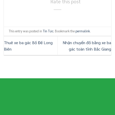
Rate this post
This entry was posted in
Tin Tức
. Bookmark the
permalink
.
Thuê xe ba gác Bồ Đề Long
Nhận chuyển đồ bằng xe ba
Biên
gác toàn tỉnh Bắc Giang
21
Th6