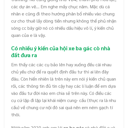
các dự án vẽ… Em nghe mấy chục năm. Mặc dù cá
nhân e cũng đi theo hướng phân bổ nhiều vào chung
cư cho thuê lấy dòng tiền nhưng không thể phủ nhận
sóng cc bây giờ nó có nhiều dấu hiệu vô lí, ý kiến chủ
quan của e là vậy.
Có nhiều ý kiến của hội xe ba gác cò nhà
đất đưa ra
Em thấy các các cụ bảo lên hay xuống đều cãi nhau
chủ yếu chứ để ra quyết định đầu tư thì ai lên đây
đâu. Còn hiển nhiên là trên này em nói ý kiến chủ quan
rồi, các thông tin đủ tin cậy hay các lí luận để em dựa
vào đầu tư đời nào em chia sẻ trên này. Có điều các
cụ cứ lặp đi lặp lại khái niệm cung- cầu (thực ra là nhu
cầu) về chung cư nội đô sai quá nên em ném gạch tí
thôi.
NHớ năm 2020 anh em lái
xe ba gác
cò nhà đất e và