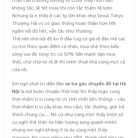
không tắc, lễ tết mưa thì còn tắc thậm tệ luôn
Nchung là e thấy ở các tp lớn khác như Seoul Tokyo
Thượng Hải vv có giao thông hoàn thiện hơn HN
ngầm nổi đủ hết, vẫn tắc như thường
Thế nên nhà nội đô ko ở đâu cug có giá rẻ đâu mà các
cụ mơ theo quan điểm cá nhân, mua nhà theo kiểu
sóng sau đè sóng trc có 50% tiền mạnh dạn mua
thôi, chứ chờ nó rẻ đi thì mình thuê nhà cũng mọt cả
cửa rồi.
Em ngó chơi (vì diễn đàn
xe ba gác chuyển đồ tại Hà
Nội
là nơi buôn chuyện thôi mà) thì thấy logic cung
(hơi nhầm tí vì cung nó có tính chất liên thông) – cầu
(hơi nhầm tí vì cầu khác nhu cầu), tắc đường, giới trẻ
thích chung cư…. Nó cứ như cùng một thầy (một số
cụ nghĩ thế thật từ hiện tượng xung quanh mình)
nhưng em nghĩ không ít là do cùng một thầy
tranning. Nó cũng giống như VĐ4, thành phố Hòa lạc,