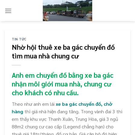
Skip
to
content
TIN TỨC
Nhờ hội thuê xe ba gác chuyển đồ
tìm mua nhà chung cư
Anh em chuyển đồ bằng xe ba gác
nhận môi giới mua nhà, chung cư
cho khách có nhu cầu.
Theo như anh em lái
xe ba gác chuyển đồ, chở
hàng
thì giá nhà hiện đang tăng. Trong vành đai 3 thì
em thấy khu vực Thanh Xuân, Trung Hòa, giá 3 ngủ
88m2 chung cư cao cấp (Legend chẳng hạn) cho
thuê giá 18tr/tháng, đồ cơ bản. Giá căn hộ đó hiện