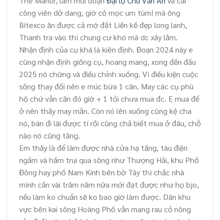
The Manor, làm mỗi đoạn
Đại lộ Chu Văn An
và cái
công viên dở dang, giờ cỏ mọc um tùm! mà ông
Bitexco ăn được cả mớ đất Liền kề đẹp long lanh,
Thanh tra vào thì chung cư khó mà dc xây lắm.
Nhận định của cụ khá là kiên định. Đoạn 2024 này e
cũng nhận định giống cụ, hoang mang, xong đến đầu
2025 nó chững và điều chỉnh xuống. Vì điều kiện cuộc
sống thay đổi nên e múc bừa 1 căn. May các cụ phù
hộ chứ vẫn căn đó giờ + 1 tỏi chưa mua đc. E mua để
ở nên thấy may mắn. Còn nó lên xuống cũng kệ cha
nó, bán đi lãi được tí rồi cũng chả biết mua ở đâu, chỗ
nào nó cũng tăng.
Em thấy là để làm được nhà cửa hạ tầng, tàu điện
ngầm và hầm trui qua sông như Thượng Hải, khu Phố
Đông hay phố Nam Kinh bên bờ Tây thì chắc nhà
mình cần vài trăm năm nữa mới đạt được như họ bjo,
nếu làm ko chuẩn sẽ ko bao giờ làm được. Dân khu
vực bên kai sông Hoàng Phố vẫn mang rau cỏ nông