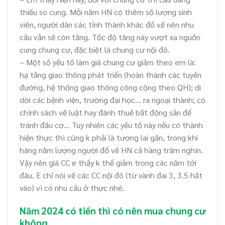
thiếu so cung. Mỗi năm HN có thêm số lượng sinh
viên, người dân các tỉnh thành khác đổ về nên nhu
cầu vẫn sẽ còn tăng. Tốc độ tăng này vượt xa nguồn
cung chung cư, đặc biệt là chung cư nội đô.
– Một số yếu tố làm giá chung cư giảm theo em là:
hạ tầng giao thông phát triển (hoàn thành các tuyến
đường, hệ thống giao thông công cộng theo QH); di
dời các bệnh viện, trường đại học… ra ngoại thành; có
chính sách về luật hay đánh thuế bất động sản để
tránh đầu cơ… Tuy nhiên các yếu tố này nếu có thành
hiện thực thì cũng k phải là tương lai gần, trong khi
hàng năm lượng người đổ về HN cả hàng trăm nghìn.
Vậy nên giá CC e thấy k thể giảm trong các năm tới
đâu. E chỉ nói về các CC nội đô (từ vành đai 3, 3.5 hất
vào) vì có nhu cầu ở thực nhé.
Năm 2024 có tiền thì có nên mua chung cư
không