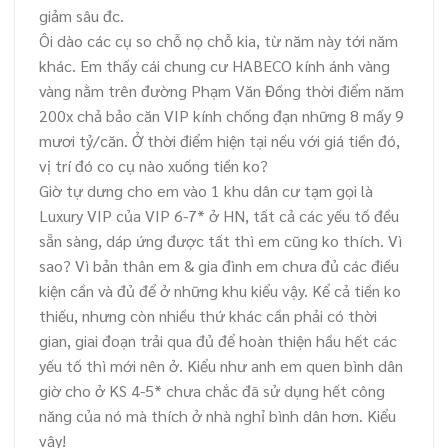
giảm sâu đc.
Ôi dào các cụ so chỗ nọ chỗ kia, từ năm này tới năm
khác. Em thấy cái chung cư HABECO kính ánh vàng
vàng nằm trên đường Phạm Văn Đồng thời điểm năm
200x chả bảo căn VIP kính chống đạn những 8 mấy 9
mươi tỷ/căn. Ở thời điểm hiện tại nếu với giá tiền đó,
vị trí đó co cụ nào xuống tiền ko?
Giờ tự dưng cho em vào 1 khu dân cư tạm gọi là
Luxury VIP của VIP 6-7* ở HN, tất cả các yếu tố đều
sẵn sàng, dáp ứng được tất thì em cũng ko thích. Vì
sao? Vì bản thân em & gia đình em chưa đủ các điều
kiện cần và đủ để ở những khu kiểu vậy. Kể cả tiền ko
thiếu, nhưng còn nhiều thứ khác cần phải có thời
gian, giai đoạn trải qua đủ để hoàn thiện hầu hết các
yếu tố thì mới nên ở. Kiểu như anh em quen bình dân
giờ cho ở KS 4-5* chưa chắc đã sử dụng hết công
năng của nó mà thích ở nhà nghỉ bình dân hơn. Kiểu
vậy!