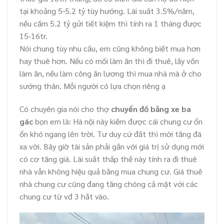
tại khoảng 5-5.2 tỷ tùy hướng. Lãi suất 3.5%/năm,
nếu cầm 5.2 tỷ gửi tiết kiệm thì tính ra 1 tháng được
15-16tr.
Nói chung tùy nhu cầu, em cũng không biết mua hơn
hay thuê hơn. Nếu có mối làm ăn thì đi thuê, lấy vốn
làm ăn, nếu làm công ăn lương thì mua nhà mà ở cho
sướng thân. Mỗi người có lựa chọn riêng ạ
Có chuyên gia nói cho thợ
chuyển đồ bằng xe ba
gác
bọn em là: Hà nội này kiếm được cái chung cư ổn
ổn khó ngang lên trời. Tư duy cứ đất thì mới tăng đã
xa vời. Bây giờ tài sản phải gắn với giá trị sử dụng mới
có cơ tăng giá. Lãi suất thấp thế này tính ra đi thuê
nhà vẫn không hiệu quả bằng mua chung cư. Giá thuê
nhà chung cư cũng đang tăng chóng cả mặt với các
chung cư từ vđ 3 hắt vào.