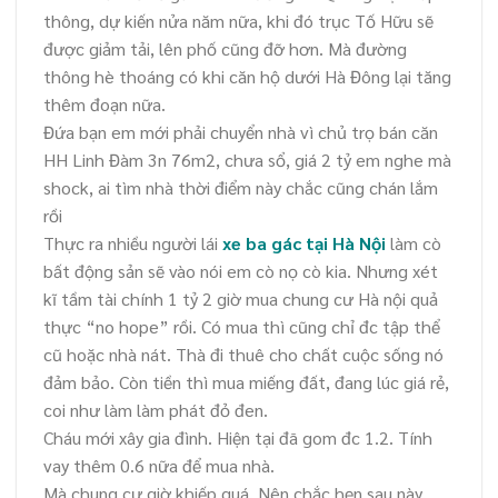
thông, dự kiến nửa năm nữa, khi đó trục Tố Hữu sẽ
được giảm tải, lên phố cũng đỡ hơn. Mà đường
thông hè thoáng có khi căn hộ dưới Hà Đông lại tăng
thêm đoạn nữa.
Đứa bạn em mới phải chuyển nhà vì chủ trọ bán căn
HH Linh Đàm 3n 76m2, chưa sổ, giá 2 tỷ em nghe mà
shock, ai tìm nhà thời điểm này chắc cũng chán lắm
rồi
Thực ra nhiều người lái
xe ba gác tại Hà Nội
làm cò
bất động sản sẽ vào nói em cò nọ cò kia. Nhưng xét
kĩ tầm tài chính 1 tỷ 2 giờ mua chung cư Hà nội quả
thực “no hope” rồi. Có mua thì cũng chỉ đc tập thể
cũ hoặc nhà nát. Thà đi thuê cho chất cuộc sống nó
đảm bảo. Còn tiền thì mua miếng đất, đang lúc giá rẻ,
coi như làm làm phát đỏ đen.
Cháu mới xây gia đình. Hiện tại đã gom đc 1.2. Tính
vay thêm 0.6 nữa để mua nhà.
Mà chung cư giờ khiếp quá. Nên chắc hẹn sau này.