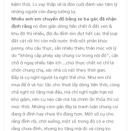
kiệm thôi. Ls vay thấp sẽ là đòn cuối đánh vào tâm lý
những người còn đang lưỡng lự.
Nhiều anh em chuyển đồ bằng xe ba gác đã nhận
định rằng
nó đơn giản dòng tiền chết ở đất ven &
khu đô thị nhiều, đội đu đỉnh ôm đọt hết các thể loại
đất cát rồi thì còn mỗi nước thổi nốt phân khúc
penny, nhu cầu thực, sẵn nhiều thiêu thân múc với lý
do “không cấp phép xây chung cư trong nội đô”, cần
chỗ ở ngay nhiều tiện ích …chứ thực chất nó chỉ là
chốn chung chạ, xác nhà cũ nát theo thời gian.
Đấy là cụ nghĩ người ta nghĩ thế chứ. Như em chỉ
mua để ở và túc tắc cho thuê lấy dòng tiền thôi, cũng
chả nghĩ nó tăng mãi đâu, mà chỉ nghĩ ngắn hạn nó
khó giảm, nên cụ nào cần mà tài chính ổn thỏa thì cứ
múc thôi. Những còm gần đây là tranh luận chung cư
đang ở đỉnh hay chưa thì đúng hơn. Một số cụ cho
rằng đỉnh rồi, chờ xuống, một số trong đó có e cho
rằng chưa đỉnh, nhưng ko tăng mãi đc và cũng ko