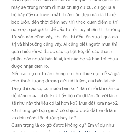
mấy ae trong nhóm đi mua chung cư cũ. cứ gọi là ê
hề bày đầy ra trước mắt. toàn căn đẹp mà giá thì rẻ
bèo luôn. đến thời điểm này thì theo quan điểm e thì
nó vượt quá giá trị để đầu tư rồi. tuy nhiên thị trường
tài sản nào cũng vậy, khi lên thì đều lên vượt quá giá
trị và khi xuống cũng vậy. Ai cũng biết người mua thì
quá nhiều rồi và đã đc các cụ liệt kê, đủ các thành
phần, còn người bán là ai, khi nào họ sẽ bán thì chưa
được nhận diện rõ.
Nếu các cụ có 1 căn chung cư cho thuê cực dễ và giá
cho thuê tương đương gửi tiết kiệm, giá bán lại cứ
tăng thì các cụ có muốn bán ko? Bán đi rồi khi cần có
dễ dàng mua lại đc ko? Lấy tiền đó đi làm ăn với kinh
tế như này thì liệu có lãi hơn ko? Mua đất xưa nay x2
x3 nhưng giờ bọn genZ có chịu ở dưới đất và đi làm
xa chịu cảnh tắc đường hay ko? …
Quan trọng là có gỡ được không cụ? Em ví dụ như