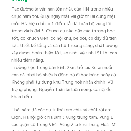
Tắc đường là vấn nạn lớn nhất của HN trong nhiều
chục năm tới. Đi lại ngày mất vài giờ thì ai cũng mệt
mỏi. HN hiện chỉ có 1 điểm tắc là toàn bộ vùng lõi
trong vành đai 3. Chung cư nào gần các trường học
tốt, có khuôn viên, có nội khu, bể bơi, có đầy đủ tiện
ích, thiết kế tầng và căn hộ thoáng sáng, chất lượng
xây dựng, hoàn thiện tốt, an ninh, vệ sinh tốt thì còn
nhiều tiềm năng.
Trường học trong bán kính 2km trở lại. Ko ai muốn
con cái phải bỏ nhiều h đồng hồ đi học hàng ngày cả.
Không phải tự dưng khu Trung hoà nhân chính, Vũ
trọng phụng, Nguyễn Tuân lại luôn nóng. Cc nội đô
khan hiếm
Thôi ném đá các cụ tí thôi em chia sẻ chút rồi em
lượn. Hà nội giờ chia làm 3 vùng trung tâm. Vùng 1
các quận cũ trong VĐ1, Vùng 2 là khu Trung Hoà- Mĩ