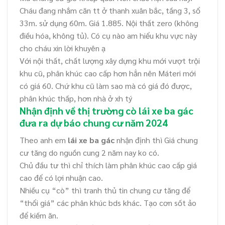
Cháu đang nhắm căn tt ở thanh xuân bắc, tầng 3, sổ
33m. sử dụng 60m. Giá 1.885. Nội thất zero (không
điều hóa, không tủ). Có cụ nào am hiểu khu vực này
cho cháu xin lời khuyên ạ
Với nội thất, chất lượng xây dựng khu mới vượt trội
khu cũ, phân khúc cao cấp hơn hẳn nên Máteri mới
có giá 60. Chứ khu cũ làm sao mà có giá đó được,
phân khúc thấp, hơn nhà ở xh tý
Nhận định về thị trường cò lái xe ba gác
đưa ra dự báo chung cư năm 2024
Theo anh em
lái xe ba gác
nhận định thì Giá chung
cư tăng do nguồn cung 2 năm nay ko có.
Chủ đầu tư thì chỉ thích làm phân khúc cao cấp giá
cao để có lợi nhuận cao.
Nhiều cụ “cò” thì tranh thủ tin chung cư tăng để
“thổi giá” các phân khúc bds khác. Tạo cơn sốt ảo
để kiếm ăn.