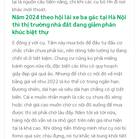
lại là nguồn cầu tiềm năng, chỉ khi các cụ bỏ Hn đi nơi
khác mới thoát.
Năm 2024 theo hội lái xe ba gác tại Hà Nội
thì thị trường nhà đất đang giảm phân
khúc biệt thự
E đồng ý với cụ. Tầm này mua bds để đầu tư đầu cơ
chắc chắn chưa phải lúc, nên dòng tiền lưỡng lự đang
chết dí ở tiết kiệm. Chung cư cũng ko phải miếng
bánh ngon nữa rồi, đặc biệt các khu có quy hoạch
giấy đẹp giá quá ảo. Nhưng để chờ cc nội đô về mặt
bằng giá về như 2022 là ko thể có trong ngắn hạn.
Đương nhiên, dài hạn và siêu dài hạn chẳng có gì bất
biến. Cái e muốn nhấn mạnh là các cụ chưa đủ xèng
hoặc chê giá cao muốn chờ cc nội đô xuống để mua
được thì sẽ phải chờ lâu đấy. Năm tới và tới nữa,
hàng nội đô vẫn sẽ ra nhỏ giọt trên nền giá như hiện
tại là khá cao. Khi dòng tiền thông minh như cụ nói bị
fomo quá sức chịu đựng, nó tự khắc sẽ bung khỏi tiết