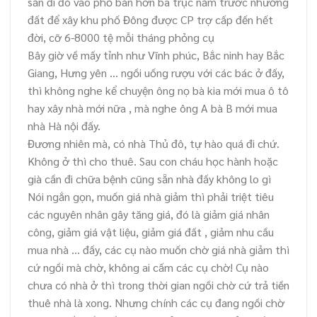
sản đi đò vào phố bán hơn ba trục năm trước nhường
đất để xây khu phố Đông được CP trợ cấp đến hết
đời, cỡ 6-8000 tệ mỗi tháng phỏng cụ
Bây giờ về mấy tỉnh như Vĩnh phúc, Bắc ninh hay Bắc
Giang, Hưng yên … ngồi uống rượu với các bác ở đấy,
thì không nghe kể chuyện ông nọ bà kia mới mua ô tô
hay xây nhà mới nữa , mà nghe ông A bà B mới mua
nhà Hà nội đấy.
Đương nhiên mà, có nhà Thủ đô, tự hào quá đi chứ.
Không ở thì cho thuê. Sau con cháu học hành hoặc
già cần đi chữa bệnh cũng sẵn nhà đấy không lo gì
Nói ngắn gọn, muốn giá nhà giảm thì phải triệt tiêu
các nguyên nhân gây tăng giá, đó là giảm giá nhân
công, giảm giá vật liệu, giảm giá đất , giảm nhu cầu
mua nhà … đấy, các cụ nào muốn chờ giá nhà giảm thì
cứ ngồi mà chờ, không ai cấm các cụ chờ! Cụ nào
chưa có nhà ở thì trong thời gian ngồi chờ cứ trả tiền
thuê nhà là xong. Nhưng chính các cụ đang ngồi chờ