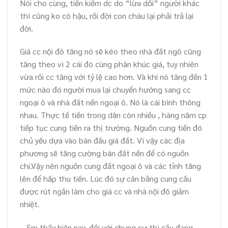
Nói cho cùng, tiền kiếm dc do “lừa dối” người khác
thì cũng ko có hậu, rồi đời con cháu lại phải trả lại
đời.
Giá cc nội đô tăng nó sẽ kéo theo nhà đất ngõ cũng
tăng theo vì 2 cái đó cùng phân khúc giá, tuy nhiên
vừa rồi cc tăng với tỷ lệ cao hơn. Và khi nó tăng đến 1
mức nào đó người mua lại chuyển hướng sang cc
ngoại ô và nhà đất nền ngoại ô. Nó là cái bình thông
nhau. Thực tế tiền trong dân còn nhiều , hàng năm cp
tiếp tục cung tiền ra thị trường. Nguồn cung tiền đó
chủ yếu dựa vào bán đấu giá đất. Vì vậy các địa
phương sẽ tăng cường bán đất nền để có nguồn
chi.Vậy nên nguồn cung đất ngoại ô và các tỉnh tăng
lên để hấp thu tiền. Lúc đó sự cân bằng cung cầu
được rút ngắn làm cho giá cc và nhà nội đô giảm
nhiệt.
– Em thấy hiện nay, đối với chung cư thì cầu đang