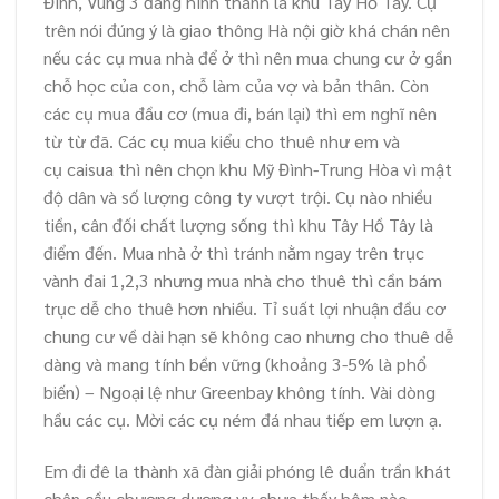
Đình, Vùng 3 đang hình thành là khu Tây Hồ Tây. Cụ
trên nói đúng ý là giao thông Hà nội giờ khá chán nên
nếu các cụ mua nhà để ở thì nên mua chung cư ở gần
chỗ học của con, chỗ làm của vợ và bản thân. Còn
các cụ mua đầu cơ (mua đi, bán lại) thì em nghĩ nên
từ từ đã. Các cụ mua kiểu cho thuê như em và
cụ caisua thì nên chọn khu Mỹ Đình-Trung Hòa vì mật
độ dân và số lượng công ty vượt trội. Cụ nào nhiều
tiền, cân đối chất lượng sống thì khu Tây Hồ Tây là
điểm đến. Mua nhà ở thì tránh nằm ngay trên trục
vành đai 1,2,3 nhưng mua nhà cho thuê thì cần bám
trục dễ cho thuê hơn nhiều. Tỉ suất lợi nhuận đầu cơ
chung cư về dài hạn sẽ không cao nhưng cho thuê dễ
dàng và mang tính bền vững (khoảng 3-5% là phổ
biến) – Ngoại lệ như Greenbay không tính. Vài dòng
hầu các cụ. Mời các cụ ném đá nhau tiếp em lượn ạ.
Em đi đê la thành xã đàn giải phóng lê duẩn trần khát
chân cầu chương dương vv chưa thấy hôm nào