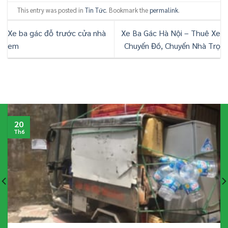
This entry was posted in
Tin Tức
. Bookmark the
permalink
.
Xe ba gác đỗ trước cửa nhà
Xe Ba Gác Hà Nội – Thuê Xe
em
Chuyển Đồ, Chuyển Nhà Trọ
20
Th6