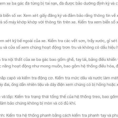
 xem xe ba gác đã từng bị tai nạn, đã được bảo dưỡng định kỳ và c
và biển số xe: Xem xét giấy đăng ký và đảm bảo rằng thông tin về
và số máy khớp khớp với thông tin trên xe. Kiểm tra xem biển số 
em xét kỹ bề ngoài của xe. Kiểm tra các vết sơn, trầy xước, gỉ sét
au và cửa sổ xem chúng hoạt động trơn tru và không có dấu hiệu 
 tra nội thất của xe ba gác bao gồm ghế, tay lái, bảng điều khiển v
c năng hoạt động như mong muốn, bao gồm hệ thống điều hòa, đè
 nắp capô và kiểm tra động cơ. Kiểm tra mức dầu và nước làm m
dây đai, ống dẫn nhiên liệu và dây điện xem chúng có bị hỏng hoặc
o và lốp: Kiểm tra trạng thái tổng thể của hệ thống treo, bao gồ
 đảm bảo chúng không bị mòn và có đủ khí.
nh: Kiểm tra hệ thống phanh bằng cách kiểm tra phanh tay và p