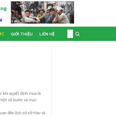
àng
Rẻ
ỨC
GIỚI THIỆU
LIÊN HỆ
c khi quyết định mua là
à một số bước và mục
quan đến lịch sử sở hữu và