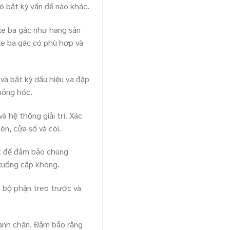
ó bất kỳ vấn đề nào khác.
 xe ba gác như hãng sản
xe ba gác có phù hợp và
 và bất kỳ dấu hiệu va đập
hỏng hóc.
à hệ thống giải trí. Xác
n, cửa sổ và còi.
át để đảm bảo chúng
 xuống cấp không.
m bộ phận treo trước và
hanh chân. Đảm bảo rằng