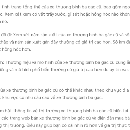
a tình trạng tổng thể của xe thương binh ba gác cũ, bao gồm ngoạ
c. Xem xét xem có vết trầy xước, gỉ sét hoặc hỏng hóc nào không
 nó.
 đã đi: Xem xét năm sản xuất của xe thương binh ba gác cũ và số
hấp và năm sản xuất gần đây thường có giá trị cao hơn. Số km đã 
t hỏng hóc hơn.
h: Thương hiệu và mô hình của xe thương binh ba gác cũ cũng ản
iếng và mô hình phổ biến thường có giá trị cao hơn do uy tín và s
ị của xe thương binh ba gác cũ có thể khác nhau theo khu vực địa 
 khu vực có nhu cầu cao về xe thương binh ba gác.
Nắm bắt thông tin về thị trường xe thương binh ba gác cũ hiện tạ
ư các trang web bán xe thương binh ba gác cũ và diễn đàn mua bá
g thị trường. Điều này giúp bạn có cái nhìn rõ hơn về giá trị thực