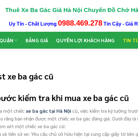
Thuê Xe Ba Gác Giá Hà Nội Chuyển Đồ Chở H
0988.469.278
Uy Tín - Chất Lượng
Tin Cậy - Giá 
 QUẬN
BẢNG GIÁ
QUYỀN LỢI KHÁCH HÀNG
TIN T
t xe ba gác cũ
ước kiểm tra khi mua xe ba gác cũ
a một chiếc
xe ba gác tại Hà Nội
cũ, việc kiểm tra kỹ lưỡng trướ
o rằng bạn nhận được một chiếc xe ba gác đáng giá. Dưới đây l
xem xét một chiếc xe ba gác cũ:
u và tiền sử xe: Yêu cầu chủ sở hữu hiện tại cung cấp giấy tờ liên 